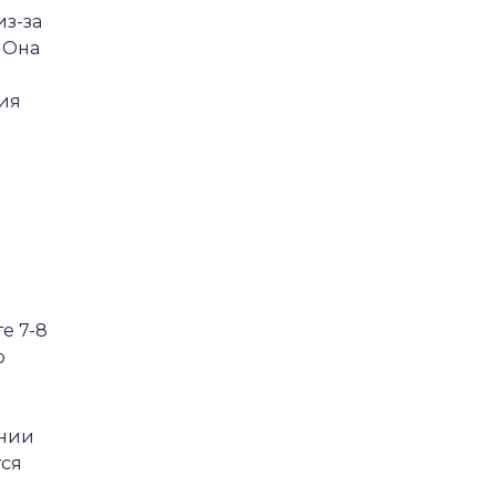
из-за
 Она
ния
е 7-8
о
ении
тся