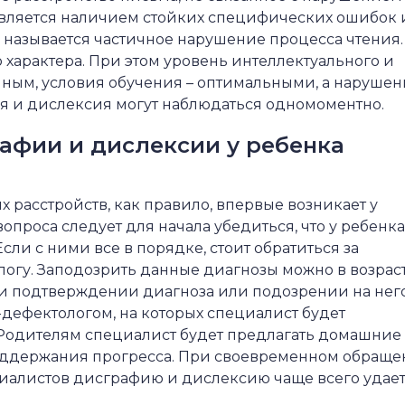
является наличием стойких специфических ошибок 
называется частичное нарушение процесса чтения.
характера. При этом уровень интеллектуального и
чным, условия обучения – оптимальными, а наруше
ия и дислексия могут наблюдаться одномоментно.
афии и дислексии у ребенка
 расстройств, как правило, впервые возникает у
опроса следует для начала убедиться, что у ребенка
сли с ними все в порядке, стоит обратиться за
огу. Заподозрить данные диагнозы можно в возраст
 При подтверждении диагноза или подозрении на нег
дефектологом, на которых специалист будет
 Родителям специалист будет предлагать домашние
поддержания прогресса. При своевременном обращ
алистов дисграфию и дислексию чаще всего удае