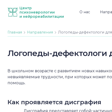
Центр
О нас
Напра
психоневрологии
и нейрореабилитации
Главная
Направления
Логопеды-дефектологи для
Логопеды-дефектологи д
В школьном возрасте с развитием новых навыко
невыявляемые трудности, при которых может п
помощь.
Как проявляется дисграфия
Дисграфия представляет собой частично