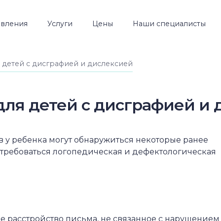
вления
Услуги
Цены
Наши специалисты
 детей с дисграфией и дислексией
ля детей с дисграфией и 
в у ребенка могут обнаружиться некоторые ранее
отребоваться логопедическая и дефектологическая
е расстройство письма, не связанное с нарушением