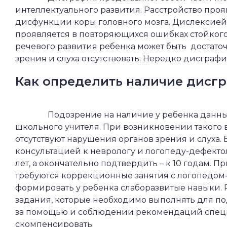
интеллектуального развития. Расстройство про
дисфункции коры головного мозга. Дислексией 
проявляется в повторяющихся ошибках стойкого 
речевого развития ребенка может быть
достато
зрения и слуха отсутствовать. Нередко дисграф
Как определить наличие дисгр
Подозрение на наличие у ребенка данных
школьного учителя. При возникновении такого в
отсутствуют нарушения органов зрения и слуха. Е
консультацией к неврологу и логопеду-дефектол
лет, а окончательно подтвердить – к 10 годам.
требуются коррекционные занятия с логопедом-
формировать у ребенка слаборазвитые навыки.
задания, которые необходимо выполнять для 
за помощью и соблюдении рекомендаций специ
скомпенсировать.